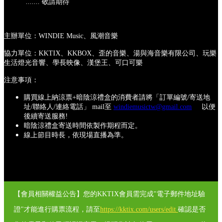
....... 敬請期待
主辦單位：WINDIE Music、風潮音樂
協力單位：KKTIX、KKBOX、歪的音樂、湯與海音樂有限公司、玩樂
生活燈光音響、學長映像、漢堡王、可口可樂
注意事項：
購買線上納涼票+暗陰涼禮盒的消費者請將「訂單編號/寄送地
址/聯絡人/連絡電話」 mail至
windiemusictw@gmail.com
以便
後續寄送服務!
暗陰涼禮盒寄送時間依製作期程而定。
線上節目時長，依現場直播為準。
【會員相關權益公告】您的KKTIX會員需完成"電子郵件地址驗
證"才能進行購票流程，請至
https://kktix.com/users/edit
確認是否