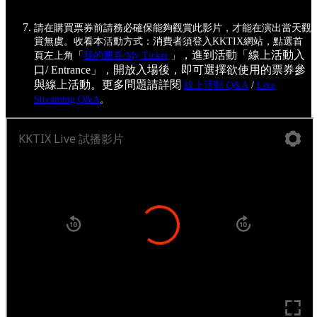
請在購買票券前請務必確保能夠觀賞此影片，才能在演出當天觀
賞無虞。收看本活動方式：消費者須登入KKTIX網站，點選首
，進到活動「線上活動入
頁左上角「
我的票券/My Ticket
」
口/ Entrance」，開放入場後，即可選擇欲使用的票券參
與線上活動。更多問題請詳閱
線上活動 Q&A
/
Live
Streaming Q&A
。