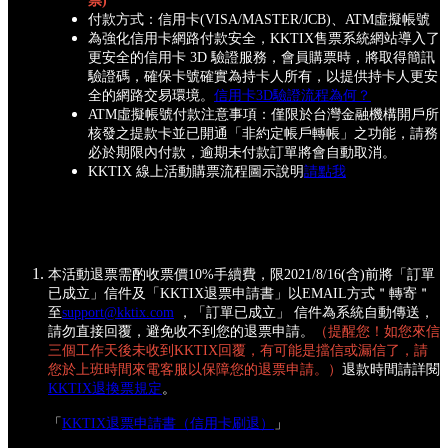
票)
付款方式：信用卡(VISA/MASTER/JCB)、ATM虛擬帳號
為強化信用卡網路付款安全，KKTIX售票系統網站導入了
更安全的信用卡 3D 驗證服務，會員購票時，將取得簡訊
驗證碼，確保卡號確實為持卡人所有，以提供持卡人更安
全的網路交易環境。
信用卡3D驗證流程為何？
ATM虛擬帳號付款注意事項：僅限於台灣金融機構開戶所
核發之提款卡並已開通「非約定帳戶轉帳」之功能，請務
必於期限內付款，逾期未付款訂單將會自動取消。
KKTIX 線上活動購票流程圖示說明
請點我
本活動退票需酌收票價10%手續費，限2021/8/16(含)前將「訂單
已成立」信件及「KKTIX退票申請書」以EMAIL方式＂轉寄＂
至
support@kktix.com
，「訂單已成立」 信件為系統自動傳送，
請勿直接回覆，避免收不到您的退票申請。
（提醒您！如您來信
三個工作天後未收到KKTIX回覆，有可能是擋信或漏信了，請
您於上班時間來電客服以保障您的退票申請。）
退款時間請詳閱
KKTIX退換票規定
。
「
KKTIX退票申請書（信用卡刷退）
」