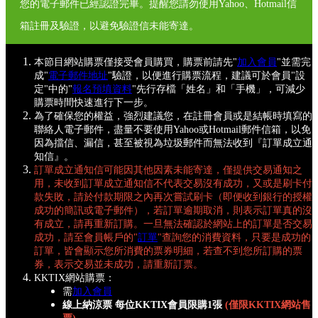
您的電子郵件已經認證完畢。提醒您請勿使用Yahoo、Hotmail信
箱註冊及驗證，以避免驗證信未能寄達。
本節目網站購票僅接受會員購買，購票前請先"
加入會員
"並需完
成"
電子郵件地址
"驗證，以便進行購票流程，建議可於會員"設
定"中的"
報名預填資料
"先行存檔「姓名」和「手機」，可減少
購票時間快速進行下一步。
為了確保您的權益，強烈建議您，在註冊會員或是結帳時填寫的
聯絡人電子郵件，盡量不要使用Yahoo或Hotmail郵件信箱，以免
因為擋信、漏信，甚至被視為垃圾郵件而無法收到『訂單成立通
知信』。
訂單成立通知信可能因其他因素未能寄達，僅提供交易通知之
用，未收到訂單成立通知信不代表交易沒有成功，又或是刷卡付
款失敗，請於付款期限之內再次嘗試刷卡（即便收到銀行的授權
成功的簡訊或電子郵件），若訂單逾期取消，則表示訂單真的沒
有成立，請再重新訂購。一旦無法確認於網站上的訂單是否交易
成功，請至會員帳戶的"
訂單
"查詢您的消費資料，只要是成功的
訂單，皆會顯示您所消費的票券明細，若查不到您所訂購的票
券，表示交易並未成功，請重新訂票。
KKTIX網站購票：
需
加入會員
線上納涼票 每位KKTIX會員限購1張
(僅限KKTIX網站售