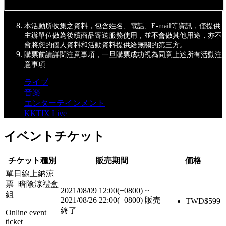
本活動所收集之資料，包含姓名、電話、E-mail等資訊，僅提供
主辦單位做為後續商品寄送服務使用，並不會做其他用途，亦不
會將您的個人資料和活動資料提供給無關的第三方。
購票前請詳閱注意事項，一旦購票成功視為同意上述所有活動注
意事項
ライブ
音楽
エンターテインメント
KKTIX Live
イベントチケット
チケット種別
販売期間
価格
單日線上納涼
票+暗陰涼禮盒
2021/08/09 12:00(+0800)
~
組
2021/08/26 22:00(+0800)
販売
TWD$
599
終了
Online event
ticket