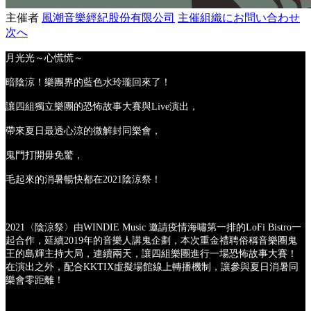
主催者
風潮音樂經紀股份有限公司
主催組織にお問い合わせ
次へ
月光光～心慌慌～
暗陰涼！樂團界的藍色水玲瓏回來了！
讓四組獨立樂團的恐怖故事大賽與Live演出，
帶來夏日最透心涼的微解封同樂會，
鬼門打開毋免驚，
毛起來的消暑暢快都在2021陰涼祭！
2021〈陰涼祭〉由WINDIE Music 邀請疫情海嘯第一排的LoFi Bistro一
起合作，延續2019年的音樂人講鬼企劃，本次重金禮聘俗稱音樂圈鬼
王的島輝主持大局，連續兩天，讓四組樂團進行一場恐怖故事大賽！
在演出之外，配合KKTIX虛擬場館線上轉播機制，讓參與夏日消暑同
樂會零距離！