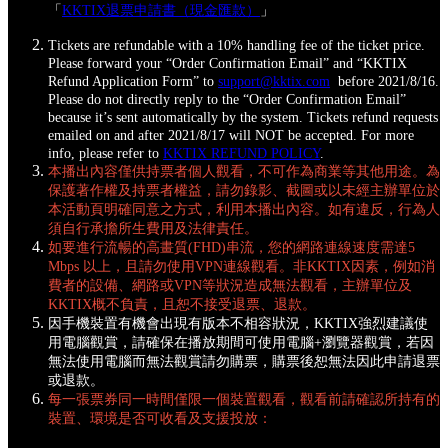
「
KKTIX退票申請書（現金匯款）
」
Tickets are refundable with a 10% handling fee of the ticket price.
Please forward your “Order Confirmation Email” and “KKTIX
Refund Application Form” to
support@kktix.com
before 2021/8/16.
Please do not directly reply to the “Order Confirmation Email”
because it’s sent automatically by the system. Tickets refund requests
emailed on and after 2021/8/17 will NOT be accepted. For more
info, please refer to
KKTIX REFUND POLICY
.
本播出內容僅供持票者個人觀看，不可作為商業等其他用途。為
保護著作權及持票者權益，請勿錄影、截圖或以未經主辦單位於
本活動頁明確同意之方式，利用本播出內容。如有違反，行為人
須自行承擔所生費用及法律責任。
如要進行流暢的高畫質(FHD)串流，您的網路連線速度需達5
Mbps 以上，且請勿使用VPN連線觀看。非KKTIX因素，例如消
費者的設備、網路或VPN等狀況造成無法觀看，主辦單位及
KKTIX概不負責，且恕不接受退票、退款。
因手機裝置有機會出現有版本不相容狀況，KKTIX強烈建議使
用電腦觀賞，請確保在播放期間可使用電腦+瀏覽器觀賞，若因
無法使用電腦而無法觀賞請勿購票，購票後恕無法因此申請退票
或退款。
每一張票券同一時間僅限一個裝置觀看，觀看前請確認所持有的
裝置、環境是否可收看及支援投放：