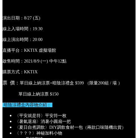
演出日期：8/27 (五)
線上入場時間：19:30
線上演出時間：20:00
直播平台：KKTIX 虛擬場館
啟售時間：2021/8/9 (一) 中午12點
購票方式：KKTIX
票 價：
單日線上納涼票+暗陰涼禮盒 $599 （限量200組 / 場 ）
單日線上納涼票 $150
暗陰涼禮盒內容物介紹：
〈平安就是符〉平安符一枚
〈暑氣退扇〉消暑小圓扇一把
〈夏日自煮調飲〉DIY調飲食材一包（兩款口味隨機出貨）
〈？？？〉神秘加料小物