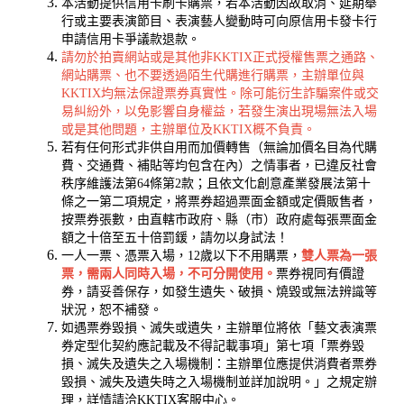
本活動提供信用卡刷卡購票，若本活動因故取消、延期舉
行或主要表演節目、表演藝人變動時可向原信用卡發卡行
申請信用卡爭議款退款。
請勿於拍賣網站或是其他非KKTIX正式授權售票之通路、
網站購票、也不要透過陌生代購進行購票，主辦單位與
KKTIX均無法保證票券真實性。除可能衍生詐騙案件或交
易糾紛外，以免影響自身權益，若發生演出現場無法入場
或是其他問題，主辦單位及KKTIX概不負責。
若有任何形式非供自用而加價轉售（無論加價名目為代購
費、交通費、補貼等均包含在內）之情事者，已違反社會
秩序維護法第64條第2款；且依文化創意產業發展法第十
條之一第二項規定，將票券超過票面金額或定價販售者，
按票券張數，由直轄市政府、縣（市）政府處每張票面金
額之十倍至五十倍罰鍰，請勿以身試法！
一人一票、憑票入場，12歲以下不用購票，
雙人票為一張
票，需兩人同時入場，不可分開使用。
票券視同有價證
券，請妥善保存，如發生遺失、破損、燒毀或無法辨識等
狀況，恕不補發。
如遇票券毀損、滅失或遺失，主辦單位將依「藝文表演票
券定型化契約應記載及不得記載事項」第七項「票券毀
損、滅失及遺失之入場機制：主辦單位應提供消費者票券
毀損、滅失及遺失時之入場機制並詳加說明。」之規定辦
理，詳情請洽KKTIX客服中心。