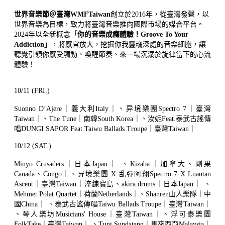
世界音樂節＠臺灣WMFTaiwan
創立於2016年，從臺灣發聲，以
世界音樂為目標，致力將臺灣音樂推向國際市場的媒合平台。
2024年以全新概念
「你的音樂成癮體驗！Groove To Your
Addiction」
，將感官放大，挖掘你我靈魂深處的音樂細胞，讓
聽覺引領你感受觸動、喚醒節奏、來一場沉溺於旋律當下的心流
體驗！
10/11 (FRI.)
Suonno D’Ajere｜義大利Italy｜、异境樂團Spectro 7｜臺灣
Taiwan｜、The Tune｜南韓South Korea｜、汝妮Feat.泰武古謠傳
唱DUNGI SAPOR Feat.Taiwu Ballads Troupe｜臺灣Taiwan｜
10/12 (SAT.)
Minyo Crusaders｜日本Japan｜ 、Kizaba｜加拿大、剛果
Canada、Congo｜、异境樂團 X 乱彈阿翔Spectro 7 X Luantan
Ascent｜臺灣Taiwan｜淬鍊寶島、akira.drums｜日本Japan｜ 、
Mehmet Polat Quartet｜荷蘭Netherlands｜、Shanren山人樂隊｜中
國China｜ 、泰武古謠傳唱Taiwu Ballads Troupe｜臺灣Taiwan｜
、琴人樂坊Musicians' House｜臺灣Taiwan｜、浮可泰樂團
FolkTake｜臺灣Taiwan｜ 、Tuni Sundatang｜馬來西亞Malaysia｜