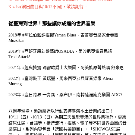
Kizaba(演出曲目與10/12不同)，敬請期待。
從臺灣到世界！那些讓你成癮的世界音樂
2018年 #阿拉伯藍調搖擺Yemen Blues、吉普賽音樂家合奏團
Muzsikas
2019年 #西班牙魔幻髮藝師OSADIA、愛沙尼亞電音民謠
Trad.Attack!
2021年 #經典搖擺 踢霹歐爵士大樂團、阿美族原聲熱唱 舒米恩
2022年 #臺灣鼓王 黃瑞豐、馬來西亞沙貝琴音樂家 Alena
Murang
2023年 #臺日跨界 一青窈．桑布伊、南韓薩滿龐克樂團 ADG7
八週年現場，邀請樂迷以行動支持臺灣本土音樂的出口！
10/11（五）-10/13（日）為期三天匯聚豐沛的世界樂種外，更集
結原住民、台語等，橫跨流行、搖滾、電子等不同世界曲風的音
樂演出，系列內容包含「跨國共製節目」、「SHOWCASE展