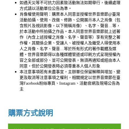
如遇天災等不可抗力因素致活動無法如期舉行，後續處理
方式請以活動單位公告為準。
肖像權使用聲明：購票本人同意並授權世界音樂節@臺灣
活動拍攝、使用、改做、修飾、公開展示本人之肖像（包
含照片及視訊影像，以下簡稱肖像）、名字、聲音…等，
於本活動中所拍攝之作品。本人同意世界音樂節就上述著
作（內含上述授權之肖像、名字、聲音等）享有完整之著
作權，其關係企業、受讓人、被授權人及繼受人得使用本
人之肖像、名字、聲音…等於所有形式的著作載體及媒
體。世界音樂節得以各種媒體管道或印刷方式呈現授權內
容之全部或部分、並可公開發表，無須再通知或經由本人
同意，但於公開發表時必須尊重本人個人形象
本注意事項若有未盡事宜，主辦單位保留解釋與增加、變
更及取消等注意事項之權利，相關規定以世界音樂節在臺
灣Facebook粉絲專頁、Instagram、活動官網及現場公告為
主
購票方式說明