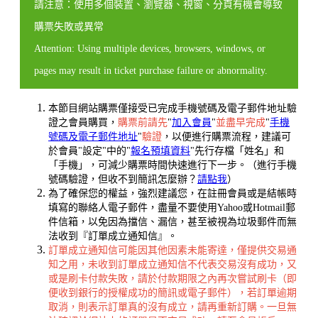
請注意：使用多個裝置、瀏覽器、視窗、分頁有機會導致
購票失敗或異常
Attention: Using multiple devices, browsers, windows, or
pages may result in ticket purchase failure or abnormality.
本節目網站購票僅接受已完成手機號碼及電子郵件地址驗
證之會員購買，
購票前請先
"
加入會員
"
並盡早完成
"
手機
號碼及電子郵件地址
"
驗證
，以便進行購票流程，建議可
於會員"設定"中的"
報名預填資料
"先行存檔「姓名」和
「手機」，可減少購票時間快速進行下一步。（進行手機
號碼驗證，但收不到簡訊怎麼辦？
請點我
）
為了確保您的權益，強烈建議您，在註冊會員或是結帳時
填寫的聯絡人電子郵件，盡量不要使用Yahoo或Hotmail郵
件信箱，以免因為擋信、漏信，甚至被視為垃圾郵件而無
法收到『訂單成立通知信』。
訂單成立通知信可能因其他因素未能寄達，僅提供交易通
知之用，未收到訂單成立通知信不代表交易沒有成功，又
或是刷卡付款失敗，請於付款期限之內再次嘗試刷卡（即
便收到銀行的授權成功的簡訊或電子郵件），若訂單逾期
取消，則表示訂單真的沒有成立，請再重新訂購。一旦無