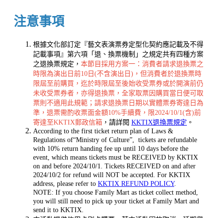
注意事項
根據文化部訂定『藝文表演票券定型化契約應記載及不得
記載事項』第六項「退、換票機制」之規定共有四種方案
之退換票規定，
本節目採用方案一：消費者請求退換票之
時限為演出日前10日(不含演出日)，但消費者於退換票時
限屆至前購買，迄於時限屆至後始收受票券或於開演前仍
未收受票券者，亦得退換票，全家取票因購買當日便可取
票則不適用此規範；請求退換票日期以實體票券寄達日為
準，退票需酌收票面金額10%手續費，限2024/10/1(含)前
寄達至KKTIX郵政信箱
，請詳閱
KKTIX退換票規定
。
According to the first ticket return plan of Laws &
Regulations of“Ministry of Culture”, tickets are refundable
with 10% return handing fee up until 10 days before the
event, which means tickets must be RECEIVED by KKTIX
on and before 2024/10/1. Tickets RECEIVED on and after
2024/10/2 for refund will NOT be accepted. For KKTIX
address, please refer to
KKTIX REFUND POLICY
.
NOTE: If you choose Family Mart as ticket collect method,
you will still need to pick up your ticket at Family Mart and
send it to KKTIX.