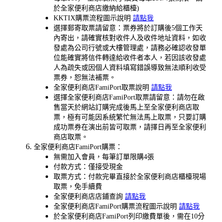
於全家便利商店繳納給櫃檯)
KKTIX購票流程圖示說明
請點我
選擇郵寄取票請留意：票券將於訂購後5個工作天
內寄出，請確實核對收件人及收件地址資料，如收
發處為公司行號或大樓管理處，請務必確認收發單
位能確實將信件轉達給收件者本人，若因該收發處
人為疏失或因個人資料填寫錯誤導致無法順利收受
票券，恕無法補票。
全家便利商店FamiPort取票說明
請點我
選擇全家便利商店FamiPort取票請留意：請勿在啟
售當天於網站訂購完成後馬上至全家便利商店取
票，極有可能因系統繁忙無法馬上取票，只要訂購
成功票券在演出前皆可取票，請擇日再至全家便利
商店取票。
全家便利商店FamiPort購票：
無需加入會員，每筆訂單限購4張
付款方式：僅接受現金
取票方式：付款完畢直接於全家便利商店櫃檯現場
取票，免手續費
全家便利商店店鋪查詢
請點我
全家便利商店FamiPort購票流程圖示說明
請點我
於全家便利商店FamiPort列印繳費單後，需在10分