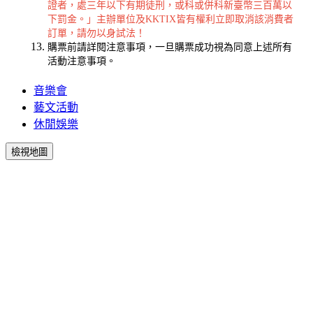
證者，處三年以下有期徒刑，或科或併科新臺幣三百萬以
下罰金。」主辦單位及KKTIX皆有權利立即取消該消費者
訂單，請勿以身試法！
購票前請詳閱注意事項，一旦購票成功視為同意上述所有
活動注意事項。
音樂會
藝文活動
休閒娛樂
檢視地圖