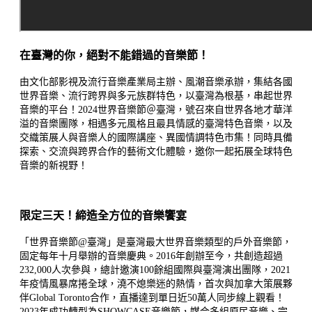
在臺灣的你，絕對不能錯過的音樂節！
由文化部影視及流行音樂產業局主辦、風潮音樂承辦，集結各國
世界音樂、流行跨界與多元族群特色，以臺灣為根基，串起世界
音樂的平台！2024世界音樂節＠臺灣，號召來自世界各地才華洋
溢的音樂團隊，相遇多元風格且最具情感的臺灣特色音樂，以及
交織策展人與音樂人的國際講座、異國情調特色市集！同時具備
探索、交流與跨界合作的藝術文化體驗，邀你一起拓展全球特色
音樂的新視野！
限定三天！締造全方位的音樂饗宴
「世界音樂節@臺灣」是臺灣最大世界音樂類型的戶外音樂節，
固定每年十月舉辦的音樂慶典。2016年創辦至今，共創造超過
232,000人次參與，總計邀演100餘組國際與臺灣演出團隊，2021
年疫情風暴席捲全球，澆不熄樂迷的熱情，首次與加拿大策展夥
伴Global Toronto合作，直播達到單日近50萬人同步線上觀看！
2023年成功轉型為SHOWCASE音樂節，媒合多組原民音樂、宗