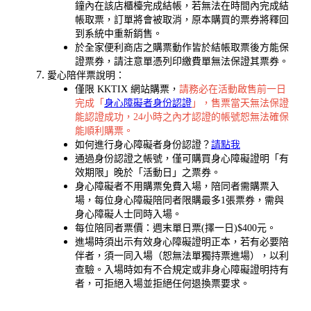
鐘內在該店櫃檯完成結帳，若無法在時間內完成結
帳取票，訂單將會被取消，原本購買的票券將釋回
到系統中重新銷售。
於全家便利商店之購票動作皆於結帳取票後方能保
證票券，請注意單憑列印繳費單無法保證其票券。
愛心陪伴票說明：
僅限 KKTIX 網站購票，
請務必在活動啟售前一日
完成「
身心障礙者身份認證
」，售票當天無法保證
能認證成功，24小時之內才認證的帳號恕無法確保
能順利購票。
如何進行身心障礙者身份認證？
請點我
通過身份認證之帳號，僅可購買身心障礙證明「有
效期限」晚於「活動日」之票券。
身心障礙者不用購票免費入場，陪同者需購票入
場，每位身心障礙陪同者限購最多1張票券，需與
身心障礙人士同時入場。
每位陪同者票價：週末單日票(擇一日)$400元。
進場時須出示有效身心障礙證明正本，若有必要陪
伴者，須一同入場（恕無法單獨持票進場），以利
查驗。入場時如有不合規定或非身心障礙證明持有
者，可拒絕入場並拒絕任何退換票要求。