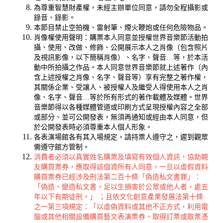
為尊重智慧財產權，未經主辦單位同意，請勿全程攝影或
錄音、錄影。
本節目禁止空拍機、雷射筆、煙火鞭炮或任何危險物品。
肖像權使用聲明：購票本人同意並授權世界音樂節活動拍
攝、使用、改做、修飾、公開展示本人之肖像（包含照片
及視訊影像，以下簡稱肖像）、名字、聲音…等，於本活
動中所拍攝之作品。本人同意世界音樂節就上述著作（內
含上述授權之肖像、名字、聲音等）享有完整之著作權，
其關係企業、受讓人、被授權人及繼受人得使用本人之肖
像、名字、聲音…等於所有形式的著作載體及媒體。世界
音樂節得以各種媒體管道或印刷方式呈現授權內容之全部
或部分、並可公開發表，無須再通知或經由本人同意，但
於公開發表時必須尊重本人個人形象。
各表演場館各有其入場規定，請持票人遵守之，遲到觀眾
需遵守館方管制。
消費者必須以真實姓名購票及填寫有效個人資訊，協助親
友購買票券，應取得該個資所有人同意，一旦以虛假資料
購買票券已經涉及刑法第二百十條「偽造私文書罪」：
「偽造、變造私文書，足以生損害於公眾或他人者，處五
年以下有期徒刑。」 ；且依文化創意產業發展法第十條
之一第三項規定：「以虛偽資料或其他不正方式，利用電
腦或其他相關設備購買藝文表演票券，取得訂票或取票憑