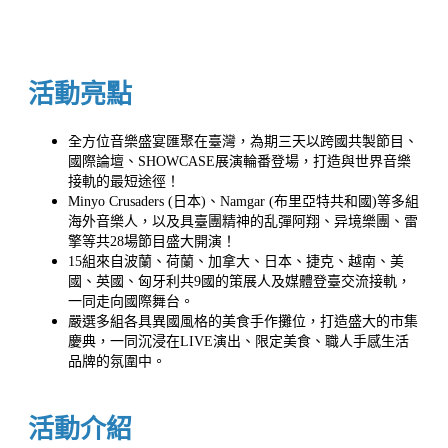
活動亮點
全方位音樂盛宴匯聚在臺灣，為期三天以跨國共製節目、
國際論壇、SHOWCASE展演輪番登場，打造與世界音樂
接軌的最短途徑！
Minyo Crusaders (日本)、Namgar (布里亞特共和國)等多組
海外音樂人，以及具臺團精神的乱彈阿翔、异境樂團、雷
擎等共28場節目盛大開演！
15組來自波蘭、荷蘭、加拿大、日本、捷克、越南、美
國、英國、匈牙利共9國的策展人及媒體登臺交流接軌，
一同走向國際舞台。
嚴選多組各具異國風格的美食手作攤位，打造盛大的市集
慶典，一同沉浸在LIVE演出、限定美食、職人手感生活
品牌的氛圍中。
活動介紹