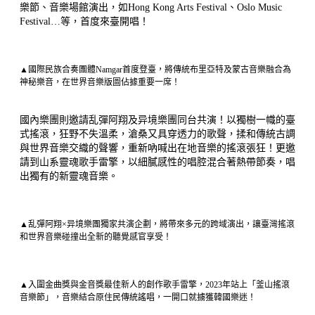
樂節、音樂場館演出，如Hong Kong Arts Festival、Oslo Music
Festival…等，首度來臺開唱！
▲國際民族合奏團體Namgar首度登臺，將傳統布里亞特及蒙古音樂融合為
神秘樂音，在世界音樂版圖佔據重要一席！
國內樂團則邀請乱彈阿翔及异境樂團同台共演！以獨樹一幟的臺
式搖滾，狂野不失溫柔，滄桑又具穿透力的歌聲，揉和傳統古調
與世界音樂交織的聲響，重新吶喊出在地音樂的搖滾張狂！更邀
請到山系靈魂歌手雷擎，以細膩感性的唱腔混合著熱帶節奏，唱
出獨有的新靈魂音樂。
▲乱彈阿翔×异境樂團獨家共演企劃，將帶來多元的跨域演出，讓臺灣搖滾
和世界音樂碰撞出全新的聽覺感官享受！
▲入圍金曲獎與金音獎最佳新人的創作歌手雷擎，2023年站上「釜山搖滾
音樂節」，音樂結合原住民傳統謠唱，一開口就擄獲韓國樂迷！