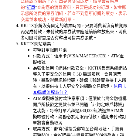
法確認於網站上的訂單是否交易成功，請至會員帳戶
的
"
訂單
"
查詢您的消費資料，只要是成功的訂單，皆會顯
示您所消費的票券明細，若查不到您所訂購的票券，表示
交易並未成功，請重新訂票。
KKTIX系統沒有固定的清票時間，只要消費者沒有於期限
內完成付款，未付款的票券就會陸陸續續釋放出來，消費
者可隨時留意是否有釋出可售票券張數。
KKTIX網站購票：
每筆訂單限購12張
付款方式：信用卡(VISA/MASTER/JCB)、ATM虛
擬帳號
為強化信用卡網路付款安全，KKTIX售票系統網站
導入了更安全的信用卡 3D 驗證服務，會員購票
時，將取得簡訊驗證碼，確保卡號確實為持卡人所
有，以提供持卡人更安全的網路交易環境。
信用卡
3D驗證流程為何？
ATM虛擬帳號付款注意事項：僅限於台灣金融機構
開戶所核發之提款卡並已開通「非約定帳戶轉帳」
之功能，每筆訂單若超過$30,000無法選擇ATM虛
擬帳號付款，請務必於期限內付款，逾期未付款訂
單將會自動取消
取票方式：郵寄(僅接受郵寄至台灣地址、手續費
每筆$80)、全家取票(手續費每筆$30/4張為限，請