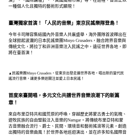
演」、「國際論壇」、「異國風格市集」等，在這裡，音樂正以
一種個人化且獨特的藝術形式顯現！
臺灣獨家首演！「人民的音樂」東京民謠樂隊登島！
今年卡司陣容集結國內外音樂人共襄盛舉，海外團隊首波釋出在
全球掀起波瀾的日本民謠樂團Minyo Crusaders，融合跨界音樂與
傳統文化，將拉丁和非洲音樂注入民謠之中，遠征世界各地，即
將在臺首演！
▲民謠樂團Minyo Crusaders，從東京出發走遍世界各地，唱出新的當代民
謠流行音樂，讓更多樂迷關注並愛上日本民謠！
首度來臺開唱，多元文化共譜世界音樂浪潮下的新篇
章！
來自布里亞特共和國荒原的呼喚，穿越歷史將蒙古勇士的氣魄、
遊牧民族的自由堅毅注入音樂的Namgar。將傳統布里亞特和蒙
古音樂融合流行、爵士、民間、環境音和藝術搖滾等元素，創造
出獨特的音樂曲風！於世界各地巡迴演出，並在許多知名國際音