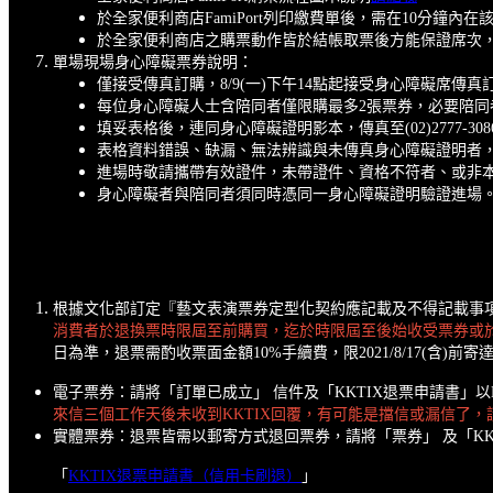
於全家便利商店FamiPort列印繳費單後，需在10分
於全家便利商店之購票動作皆於結帳取票後方能保證席次
單場現場身心障礙票券說明：
僅接受傳真訂購，8/9(一)下午14點起接受身心障礙席傳
每位身心障礙人士含陪同者僅限購最多2張票券，必要陪同
填妥表格後，連同身心障礙證明影本，傳真至(02)2777-
表格資料錯誤、缺漏、無法辨識與未傳真身心障礙證明者
進場時敬請攜帶有效證件，未帶證件、資格不符者、或非
身心障礙者與陪同者須同時憑同一身心障礙證明驗證進場
根據文化部訂定『藝文表演票券定型化契約應記載及不得記載事
消費者於退換票時限屆至前購買，迄於時限屆至後始收受票券或
日為準，退票需酌收票面金額10%手續費，限2021/8/17(含)前
電子票券：請將「訂單已成立」 信件及「KKTIX退票申請書」以
來信三個工作天後未收到KKTIX回覆，有可能是擋信或漏信了
實體票券：退票皆需以郵寄方式退回票券，請將「票券」 及「KKTIX
「
KKTIX退票申請書（信用卡刷退）
」