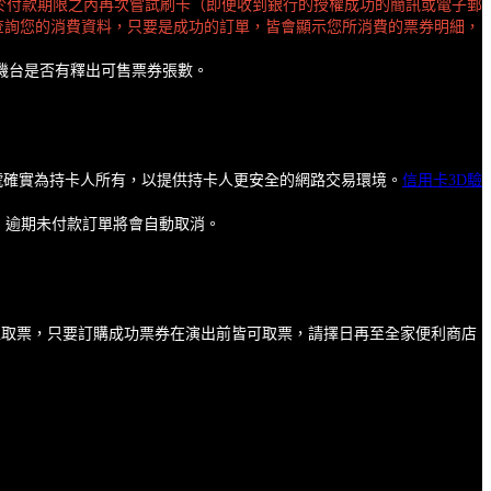
於付款期限之內再次嘗試刷卡（即便收到銀行的授權成功的簡訊或電子郵
查詢您的消費資料，只要是成功的訂單，皆會顯示您所消費的票券明細，
機台是否有釋出可售票券張數。
卡號確實為持卡人所有，以提供持卡人更安全的網路交易環境。
信用卡3D驗
，逾期未付款訂單將會自動取消。
馬上取票，只要訂購成功票券在演出前皆可取票，請擇日再至全家便利商店