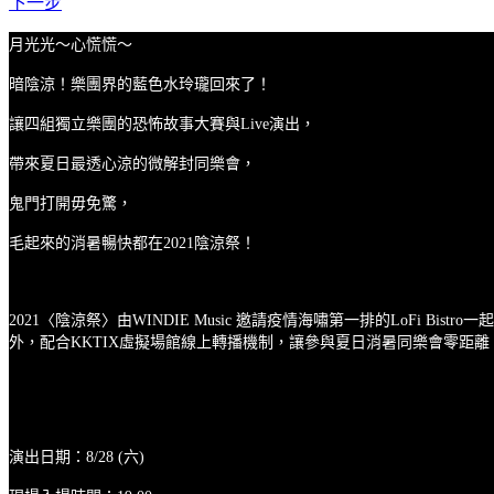
下一步
月光光～心慌慌～
暗陰涼！樂團界的藍色水玲瓏回來了！
讓四組獨立樂團的恐怖故事大賽與Live演出，
帶來夏日最透心涼的微解封同樂會，
鬼門打開毋免驚，
毛起來的消暑暢快都在2021陰涼祭！
2021〈陰涼祭〉由WINDIE Music 邀請疫情海嘯第一排的LoF
外，配合KKTIX虛擬場館線上轉播機制，讓參與夏日消暑同樂會零距離
演出日期：8/28 (六)