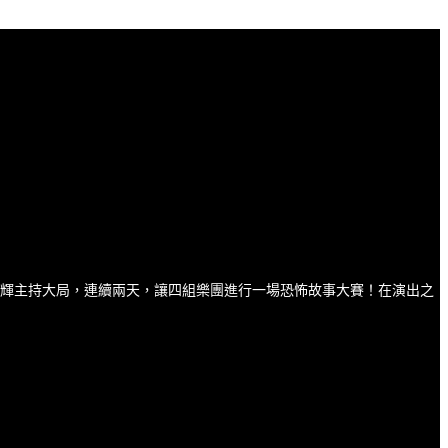
樂圈鬼王的島輝主持大局，連續兩天，讓四組樂團進行一場恐怖故事大賽！在演出之