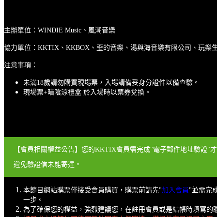
主辦單位：WINDIE Music、風潮音樂
協力單位：KKTIX、KKBOX、歪的音樂、湯與海音樂有限公司、玩
注意事項：
未滿18歲請勿購買現場票，入場請備妥身分證件以備查驗。
現場票+暗陰涼禮盒 於入場時以票券兌換。
【會員相關權益公告】您的KKTIX會員需完成"電子郵件地址驗證"
避免驗證信未能寄達。
本節目網站購票僅接受會員購買，購票前請先"
加入會員
"並需完成
一步。
為了確保您的權益，強烈建議您，在註冊會員或是結帳時填寫的聯絡