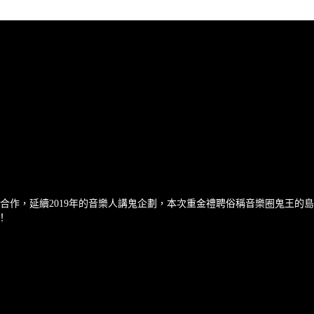
i Bistro一起合作，延續2019年的音樂人講鬼企劃，本次重金禮聘俗稱音
！