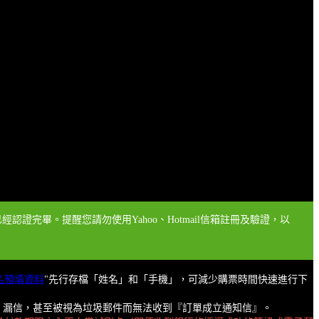
認證完畢。提醒您請勿使用Yahoo、Hotmail信箱註冊及驗證，以
名預填資料
"先行存檔「姓名」和「手機」，可減少購票時間快速進行下
擋信、漏信，甚至被視為垃圾郵件而無法收到『訂單成立通知信』。