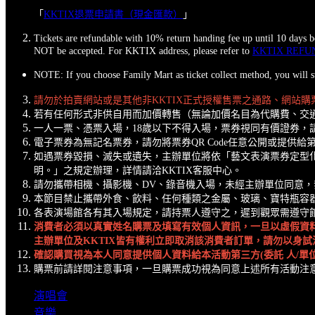
「
KKTIX退票申請書（現金匯款）
」
Tickets are refundable with 10% return handing fee up until 10 day
NOT be accepted. For KKTIX address, please refer to
KKTIX REFU
NOTE: If you choose Family Mart as ticket collect method, you will st
請勿於拍賣網站或是其他非KKTIX正式授權售票之通路、網站
若有任何形式非供自用而加價轉售（無論加價名目為代購費、交通
一人一票、憑票入場，18歲以下不得入場，票券視同有價證券，
電子票券為無記名票券，請勿將票券QR Code任意公開或提供
如遇票券毀損、滅失或遺失，主辦單位將依「藝文表演票券定型
明。」之規定辦理，詳情請洽KKTIX客服中心。
請勿攜帶相機、攝影機、DV、錄音機入場，未經主辦單位同意
本節目禁止攜帶外食、飲料、任何種類之金屬、玻璃、寶特瓶容
各表演場館各有其入場規定，請持票人遵守之，遲到觀眾需遵守
消費者必須以真實姓名購票及填寫有效個人資訊，一旦以虛假資
主辦單位及KKTIX皆有權利立即取消該消費者訂單，請勿以身試
確認購買視為本人同意提供個人資料給本活動第三方(委託 人/單
購票前請詳閱注意事項，一旦購票成功視為同意上述所有活動注
演唱會
音樂