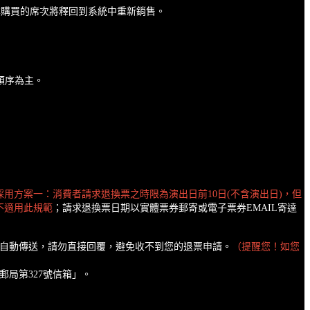
原本購買的席次將釋回到系統中重新銷售。
件順序為主。
採用方案一：消費者請求退換票之時限為演出日前10日(不含演出日)，但
不適用此規範
；請求退換票日期以實體票券郵寄或電子票券EMAIL寄達
統自動傳送，請勿直接回覆，避免收不到您的退票申請。
（提醒您！如您
郵局第327號信箱」。