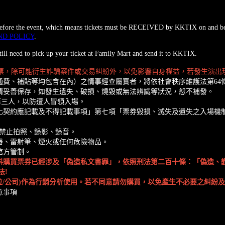
s before the event, which means tickets must be RECEIVED by KKTIX on and b
ND POLICY
.
ill need to pick up your ticket at Family Mart and send it to KKTIX.
購票，除可能衍生詐騙案件或交易糾紛外，以免影響自身權益，若發生演出現
費、補貼等均包含在內）之情事經查屬實者，將依社會秩序維護法第64
請妥善保存，如發生遺失、破損、燒毀或無法辨識等狀況，恕不補發。
給第三人，以防遭人冒領入場。
化契約應記載及不得記載事項」第七項「票券毀損、滅失及遺失之入場機
，禁止拍照、錄影、錄音。
器、雷射筆、煙火或任何危險物品。
館方管制。
料購買票券已經涉及「偽造私文書罪」，依照刑法第二百十條：「偽造、變
法!
位/公司)作為行銷分析使用。若不同意請勿購買，以免產生不必要之糾紛
意事項