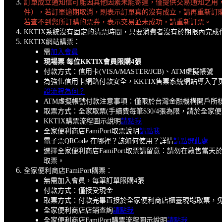
訂單成立通知信可能因其他因素未能寄達，僅提供交易通知之用
件），若訂單逾期取消，則表示訂單真的沒有成立，請再重新訂
若查不到您所訂購的票券，表示交易並未成功，請重新訂票。
KKTIX系統沒有固定的清票時間，只要消費者沒有於期限內完
KKTIX網站購票：
需
加入會員
現場票 每位KKTIX會員限購4張
付款方式：信用卡(VISA/MASTER/JCB)、ATM虛擬帳號
為強化信用卡網路付款安全，KKTIX售票系統網站導入
證流程為何？
ATM虛擬帳號付款注意事項：僅限於台灣金融機構開戶所
取票方式：全家取票(手續費每筆$30/4張為限，請於全家
KKTIX購票流程圖示說明
請點我
全家便利商店FamiPort取票說明
請點我
電子票QRCode 在哪裡？該如何使用？詳情
請點選此處
選擇全家便利商店FamiPort取票請留意：請勿在啟
取票。
全家便利商店FamiPort購票：
無需加入會員，每筆訂單限購4張
付款方式：僅接受現金
取票方式：付款完畢直接於全家便利商店櫃臺現場取票，
全家便利商店店鋪查詢
請點我
全家便利商店FamiPort購票流程圖示說明
請點我