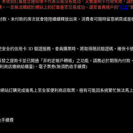
，未收到訂單成立通知信不代表交易沒有成功，又或是刷卡付款失敗，請
購。一旦無法確認於網站上的訂單是否交易成功，請至會員帳戶的"
訂單
"
成付款，未付款的席次就會陸陸續續釋放出來，消費者可隨時留意網頁或是
了更安全的信用卡 3D 驗證服務，會員購票時，將取得簡訊驗證碼，確保
核發之提款卡並已開通「非約定帳戶轉帳」之功能，請務必於期限內付款
便利商店繳納給櫃臺)、電子票券(無須酌收手續費)
售當天於網站訂購完成後馬上至全家便利商店取票，極有可能因系統繁忙無法
免手續費