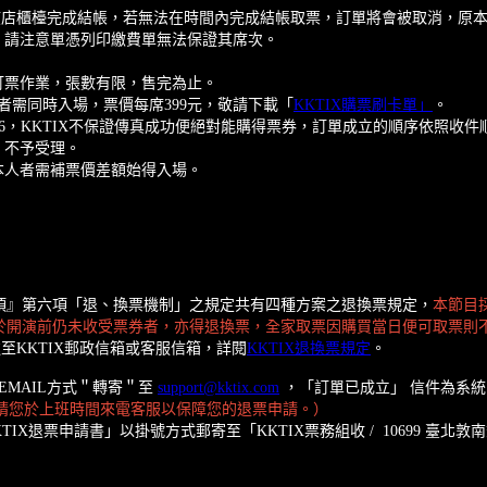
鐘內在該店櫃檯完成結帳，若無法在時間內完成結帳取票，訂單將會被取消，
，請注意單憑列印繳費單無法保證其席次。
真訂票作業，張數有限，售完為止。
者需同時入場，票價每席399元，敬請下載「
KKTIX購票刷卡單」
。
3086，KKTIX不保證傳真成功便絕對能購得票券，訂單成立的順序依照收
，不予受理。
本人者需補票價差額始得入場。
。
項』第六項「退、換票機制」之規定共有四種方案之退換票規定，
本節目
於開演前仍未收受票券者，亦得退換票，全家取票因購買當日便可取票則
寄達至KKTIX郵政信箱或客服信箱，詳閱
KKTIX退換票規定
。
EMAIL方式＂轉寄＂至
support@kktix.com
，「訂單已成立」 信件為系
，請您於上班時間來電客服以保障您的退票申請。）
退票申請書」以掛號方式郵寄至「KKTIX票務組收 / 10699 臺北敦南