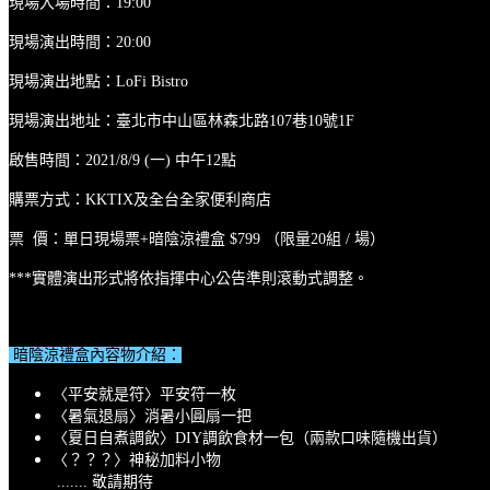
現場入場時間：19:00
現場演出時間：20:00
現場演出地點：LoFi Bistro
現場演出地址：臺北市中山區林森北路107巷10號1F
啟售時間：2021/8/9 (一) 中午12點
購票方式：KKTIX及全台全家便利商店
票 價：單日現場票+暗陰涼禮盒 $799 （限量20組 / 場）
***實體演出形式將依指揮中心公告準則滾動式調整。
暗陰涼禮盒內容物介紹：
〈平安就是符〉平安符一枚
〈暑氣退扇〉消暑小圓扇一把
〈夏日自煮調飲〉DIY調飲食材一包（兩款口味隨機出貨）
〈？？？〉神秘加料小物
....... 敬請期待