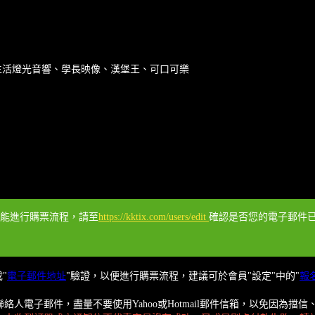
樂生活燈光音響、學長映像、漢堡王、可口可樂
才能進行購票流程，請至
https://kktix.com/users/edit
確認是否您的電子郵件已經
"
電子郵件地址
"驗證，以便進行購票流程，建議可於會員"設定"中的"
報
人電子郵件，盡量不要使用Yahoo或Hotmail郵件信箱，以免因為